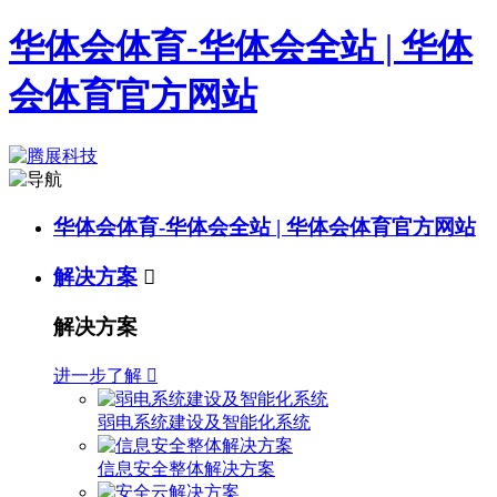
华体会体育-华体会全站 | 华体
会体育官方网站
华体会体育-华体会全站 | 华体会体育官方网站
解决方案

解决方案
进一步了解

弱电系统建设及智能化系统
信息安全整体解决方案