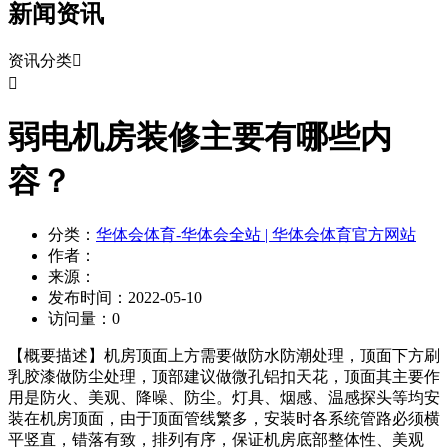
新闻资讯
资讯分类


弱电机房装修主要有哪些内
容？
分类：
华体会体育-华体会全站 | 华体会体育官方网站
作者：
来源：
发布时间：
2022-05-10
访问量：
0
【概要描述】
机房顶面上方需要做防水防潮处理，顶面下方刷
乳胶漆做防尘处理，顶部建议做微孔铝扣天花，顶面其主要作
用是防火、美观、降噪、防尘。灯具、烟感、温感探头等均安
装在机房顶面，由于顶面管线繁多，安装时各系统管路必须横
平竖直，错落有致，排列有序，保证机房底部整体性、美观