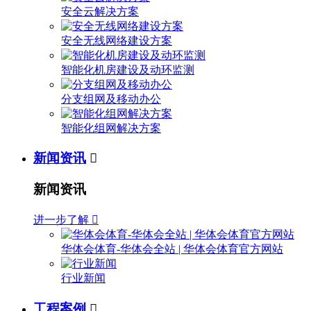
安全云解决方案
安全无线网络建设方案
智能化机房建设及动环监测
分支组网及移动办公
智能化组网解决方案
新闻资讯

新闻资讯
进一步了解

华体会体育-华体会全站 | 华体会体育官方网站
行业新闻
工程案例
