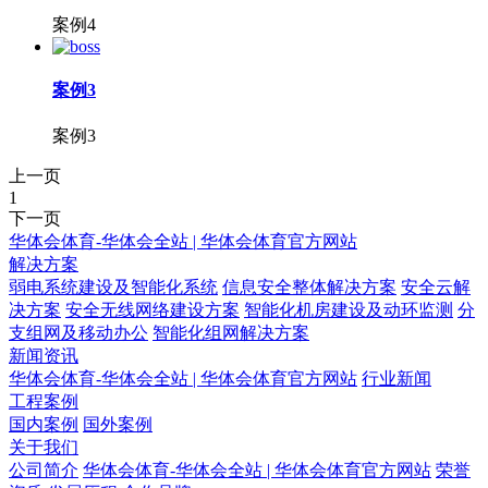
案例4
案例3
案例3
上一页
1
下一页
华体会体育-华体会全站 | 华体会体育官方网站
解决方案
弱电系统建设及智能化系统
信息安全整体解决方案
安全云解
决方案
安全无线网络建设方案
智能化机房建设及动环监测
分
支组网及移动办公
智能化组网解决方案
新闻资讯
华体会体育-华体会全站 | 华体会体育官方网站
行业新闻
工程案例
国内案例
国外案例
关于我们
公司简介
华体会体育-华体会全站 | 华体会体育官方网站
荣誉