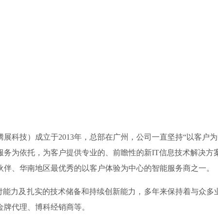
腾展科技）成立于2013年，总部在广州，公司一直坚持“以客
服务为依托，为客户提供专业的、前瞻性的新IT信息技术解决方
伙伴、华南地区最优秀的以客户体验为中心的智能服务商之一。
力及扎实的技术储备和持续创新能力，多年来保持着与众多业界
金牌代理、博科经销商等。