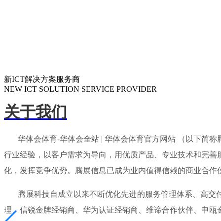
新ICT解决方案服务商
NEW ICT SOLUTION SERVICE PROVIDER
关于我们
华体会体育-华体会全站 | 华体会体育官方网站 （以下简称
行业经验，以客户需求为导向，用优质产品、专业技术和完善
化，发挥竞争优势。腾展信息已成为业内值得信赖的商业合作
腾展科技自成立以来不断优化先进的服务管理体系、高交付能
理、信锐金牌经销商、华为认证经销商、维谛合作伙伴、申瓯