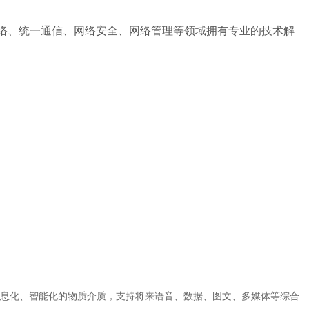
线网络、统一通信、网络安全、网络管理等领域拥有专业的技术解
息化、智能化的物质介质，支持将来语音、数据、图文、多媒体等综合