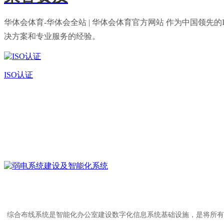
华体会体育-华体会全站 | 华体会体育官方网站 作为中国领
决方案和专业服务的经验。
ISO认证
综合布线系统是智能化办公室建设数字化信息系统基础设施，是将所