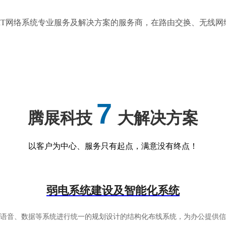
先的IT网络系统专业服务及解决方案的服务商，在路由交换、无
7
腾展科技
大解决方案
以客户为中心、服务只有起点，满意没有终点！
弱电系统建设及智能化系统
有语音、数据等系统进行统一的规划设计的结构化布线系统，为办公提供信