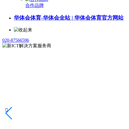
合作品牌
华体会体育-华体会全站 | 华体会体育官方网站
020-87566596
